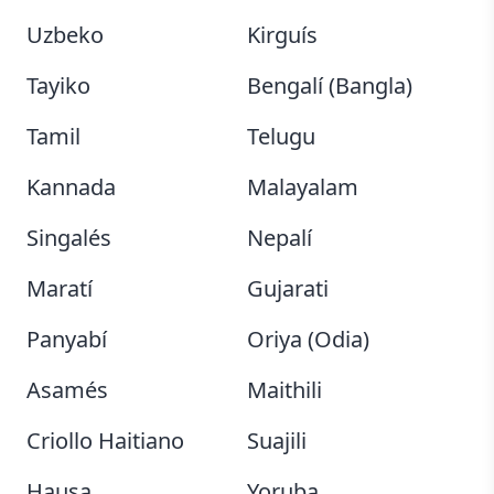
Uzbeko
Kirguís
Tayiko
Bengalí (Bangla)
Tamil
Telugu
Kannada
Malayalam
Singalés
Nepalí
Maratí
Gujarati
Panyabí
Oriya (Odia)
Asamés
Maithili
Criollo Haitiano
Suajili
Hausa
Yoruba