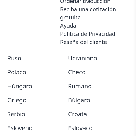
Ordenar traduccion
Chino (Tradicional)
Japonés
Reciba una cotización
Coreano
Tailandés
gratuita
Ayuda
Vietnamita
Árabe
Política de Privacidad
Reseña del cliente
Hebreo
Turco
Ruso
Ucraniano
Polaco
Checo
Húngaro
Rumano
Griego
Búlgaro
Serbio
Croata
Esloveno
Eslovaco