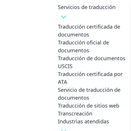
Servicios de traducción
Traducción certificada de
documentos
Idiomas que traducimos
Traducción oficial de
documentos
Traducción de documentos
Traductor nativo
USCIS
Traducción certificada por
Cada traductor dentro de nuestra red habla
ATA
inglés con fluidez además de su idioma nativo.
Servicio de traducción de
Garantía de calidad
documentos
Cada traductor debe completar una serie de
Traducción de sitios web
pruebas sobre su conocimiento de cada par
Transcreación
de idiomas, así como una prueba
Industrias atendidas
cronometrada.