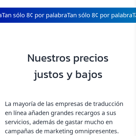
n sólo 8¢ por palabra
Tan sólo 8¢ por palabra
Tan 
Nuestros precios
justos y bajos
La mayoría de las empresas de traducción
en línea añaden grandes recargos a sus
servicios, además de gastar mucho en
campañas de marketing omnipresentes.