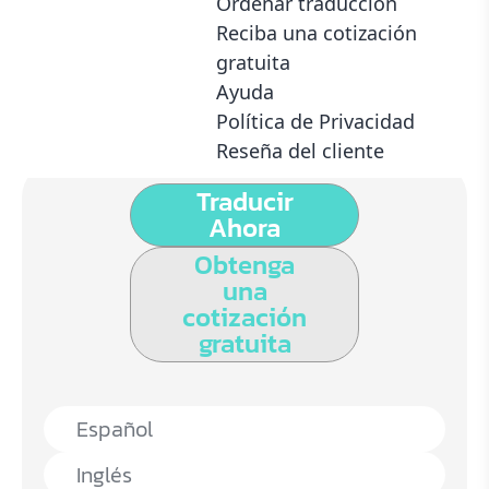
Ordenar traduccion
Siempre disponible
10 años de experiencia
Reciba una cotización
gratuita
Ayuda
Registrado en la ATA
Política de Privacidad
Revisores dedicados
Servicio de certificación
en cada traducción
Reseña del cliente
Traducir
Ahora
Obtenga
una
cotización
gratuita