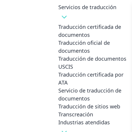
Servicios de traducción
Traducción certificada de
documentos
Traducción oficial de
Traducción oficial de
documentos
documentos para todas
Traducción de documentos
las industrias
en
USCIS
Traducción certificada por
Columbus
ATA
Servicio de traducción de
Mantenga la calidad de su documento en otro
idioma con una traducción oficial notarial
documentos
Traducción de sitios web
Transcreación
Tan barato... y aún así la traducción
Industrias atendidas
fue perfecta