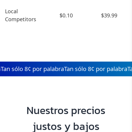
Local
$0.10
$39.99
Competitors
sólo 8¢ por palabra
Tan sólo 8¢ por palabra
Tan só
Nuestros precios
justos y bajos