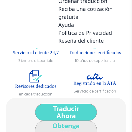
Ordenar traduccion
Reciba una cotización
Precios más bajos de la
Velocidad relámpago
gratuita
industria
Entrega en 1 día
Ayuda
Desde 8¢ / palabra
Política de Privacidad
Reseña del cliente
Servicio al cliente 24/7
Traducciones certificadas
Siempre disponible
10 años de experiencia
Registrado en la ATA
Revisores dedicados
Servicio de certificación
en cada traducción
Traducir
Ahora
Obtenga