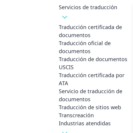
Servicios de traducción
Traducción certificada de
documentos
Impulse el crecimiento
Traducción oficial de
documentos
global: ¡Nuestros
Traducción de documentos
servicios de traducción
USCIS
Traducción certificada por
de documentos
ATA
Servicio de traducción de
impulsan el éxito
en
documentos
Columbus
!
Traducción de sitios web
Transcreación
Experimente la confiabilidad de los servicios de
Industrias atendidas
traducción certificada de documentos de
Connected Translation. Aceptación garantizada