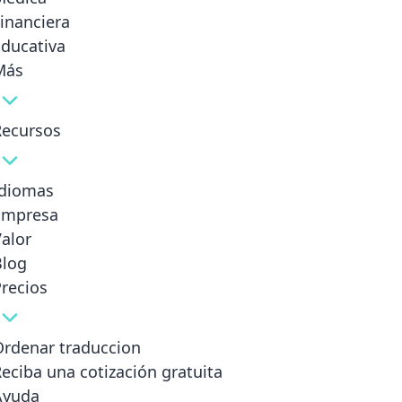
inanciera
ducativa
Más
Recursos
Idiomas
Empresa
alor
Blog
recios
rdenar traduccion
eciba una cotización gratuita
Ayuda