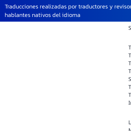
Traducciones realizadas por traductores y reviso
Mi cuenta
hablantes nativos del idioma
S
Acceder
Nombre d
T
T
Contras
T
S
Recué
T
¿Olvidas
T
I
L