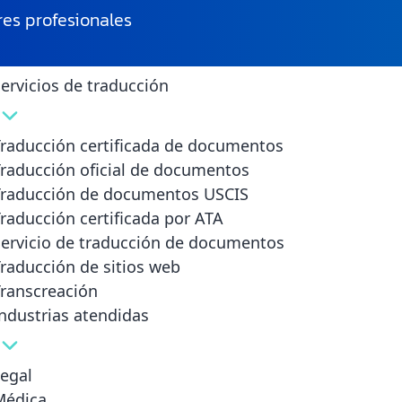
res profesionales
ervicios de traducción
e usuario o correo electrónico
*
Obligatorio
raducción certificada de documentos
raducción oficial de documentos
Traducción de documentos USCIS
eña
*
Obligatorio
raducción certificada por ATA
ervicio de traducción de documentos
Acceso
rdame
raducción de sitios web
te la contraseña?
ranscreación
ndustrias atendidas
egal
Médica