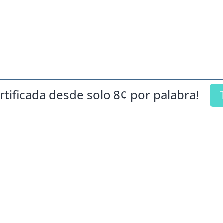
rtificada desde solo
8¢
por palabra!
Servicios principales
Traducciones legales
Traducción de sitios web
Traducciones médicas
Traducción certificada