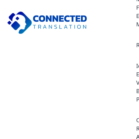
F
E
V
P
O
R