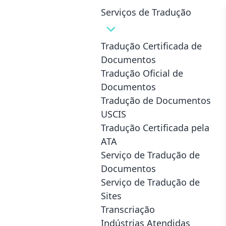
Serviços de Tradução
Tradução Certificada de
Documentos
Oferecendo Traduções
Tradução Oficial de
Documentos
de Qualidade em
Tradução de Documentos
Escala Mundial
in
USCIS
Tradução Certificada pela
Columbus
ATA
Serviço de Tradução de
A Connected Translation é diferente do seu
serviço de tradução tradicional. Ao contrário
Documentos
das outras empresas, focamos na eficiência,
Serviço de Tradução de
precisão e velocidade, garantindo que você
Sites
obtenha conteúdo de qualidade em pouco
Transcriação
tempo
Indústrias Atendidas