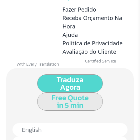
Fazer Pedido
Receba Orçamento Na
24/7 Customer Service
Certified Translators
Hora
Always Available
10 Years Of Experience
Ajuda
Política de Privacidade
Avaliação do Cliente
ATA Registered
Dedicated Proofreader
Certified Service
With Every Translation
Traduza
Agora
Free Quote
in 5 min