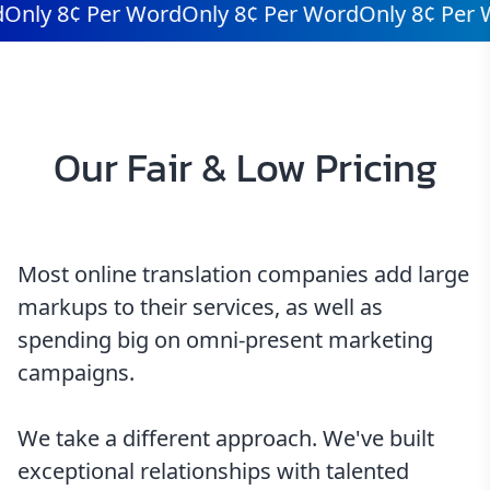
nly 8¢ Per Word
Only 8¢ Per Word
Only 8¢ Per Wo
Our Fair & Low Pricing
Most online translation companies add large
markups to their services, as well as
spending big on omni-present marketing
campaigns.
We take a different approach. We've built
exceptional relationships with talented