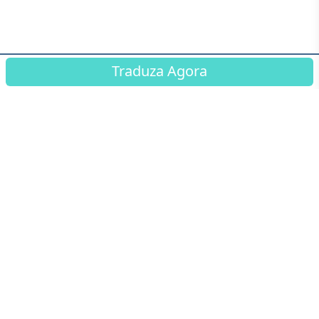
Traduza Agora
© Connected Translation ™ 2026
Top Services